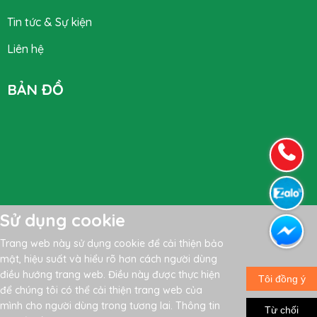
Tin tức & Sự kiện
Liên hệ
BẢN ĐỒ
Sử dụng cookie
Trang web này sử dụng cookie để cải thiện bảo
mật, hiệu suất và hiểu rõ hơn cách người dùng
điều hướng trang web. Điều này được thực hiện
Thiết kế website bởi Web Minh Thuận
Tôi đồng ý
để chúng tôi có thể cải thiện trang web của
mình cho người dùng trong tương lai. Thông tin
Từ chối