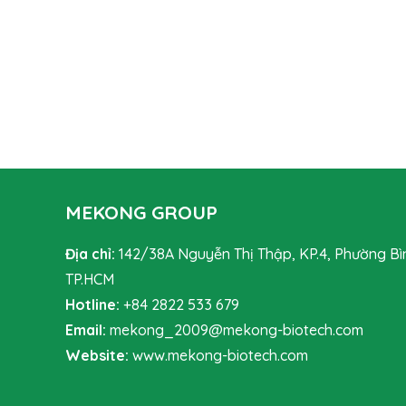
MEKONG GROUP
Địa chỉ:
142/38A Nguyễn Thị Thập, KP.4, Phường Bì
TP.HCM
Hotline:
+84 2822 533 679
Email:
mekong_2009@mekong-biotech.com
Website:
www.mekong-biotech.com