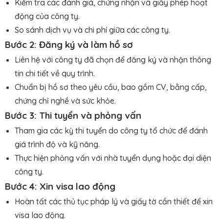
Kiểm tra các đánh giá, chứng nhận và giấy phép hoạt
động của công ty.
So sánh dịch vụ và chi phí giữa các công ty.
Bước 2: Đăng ký và làm hồ sơ
Liên hệ với công ty đã chọn để đăng ký và nhận thông
tin chi tiết về quy trình.
Chuẩn bị hồ sơ theo yêu cầu, bao gồm CV, bằng cấp,
chứng chỉ nghề và sức khỏe.
Bước 3: Thi tuyển và phỏng vấn
Tham gia các kỳ thi tuyển do công ty tổ chức để đánh
giá trình độ và kỹ năng.
Thực hiện phỏng vấn với nhà tuyển dụng hoặc đại diện
công ty.
Bước 4: Xin visa lao động
Hoàn tất các thủ tục pháp lý và giấy tờ cần thiết để xin
visa lao động.