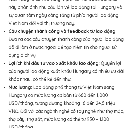
này phản ánh nhu cầu lớn về lao động tại Hungary và
sự quan tâm ngày càng tăng từ phía người lao động
Việt Nam đối với thị trường này.
Câu chuyện thành công và feedback từ lao động:
Đưa ra các câu chuyện thành công của người lao động
đã đi làm ở nước ngoài để tạo niềm tin cho người sử
dụng dịch vụ.
Lợi ích khi đầu tư vào xuất khẩu lao động:
Quyền lợi
của người lao động xuất khẩu Hungary có nhiều ưu đãi
khác nhau, có thể kể đến như:
Mức lương:
Lao động phổ thông từ Việt Nam sang
Hungary có mức lương cơ bản từ 660 đến 1,000
USD/tháng, tương đương khoảng 16 đến 24,5 triệu
VNĐ. Đối với các ngành nghề có tay nghề như thợ mộc,
thợ xây, thợ sắt, mức lương có thể từ 950 – 1.100
USD/tháng.