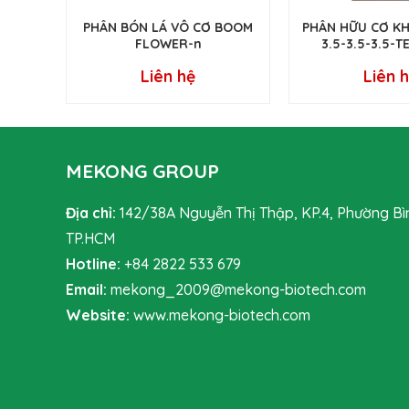
PHÂN BÓN LÁ VÔ CƠ BOOM
PHÂN HỮU CƠ K
FLOWER-n
3.5-3.5-3.5-
Liên hệ
Liên 
MEKONG GROUP
Địa chỉ:
142/38A Nguyễn Thị Thập, KP.4, Phường Bì
TP.HCM
Hotline:
+84 2822 533 679
Email:
mekong_2009@mekong-biotech.com
Website:
www.mekong-biotech.com