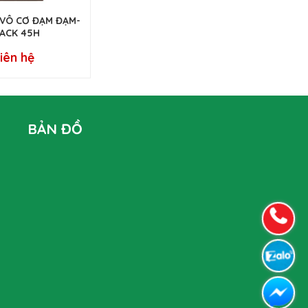
VÔ CƠ ĐẠM ĐẠM-
ACK 45H
iên hệ
BẢN ĐỒ