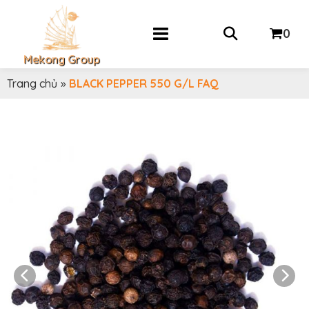
0
Mekong Group
Trang chủ
»
BLACK PEPPER 550 G/L FAQ