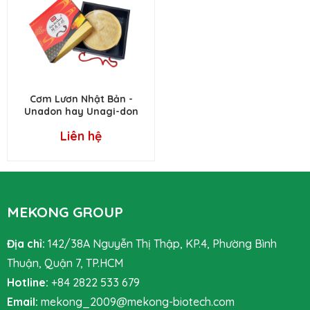
Cơm Lươn Nhật Bản -
Unadon hay Unagi-don
Liên hệ
MEKONG GROUP
Địa chỉ:
142/38A Nguyễn Thị Thập, KP.4, Phường Bình
Thuận, Quận 7, TP.HCM
Hotline:
+84 2822 533 679
Email:
mekong_2009@mekong-biotech.com